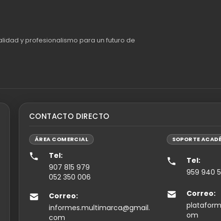
alidad y profesionalismo para un futuro de
CONTACTO DIRECTO
ÁREA COMERCIAL
SOPORTE ACAD
Tel:
Tel:
907 815 979
959 940 
052 350 006
Correo:
Correo:
plataform
informes.multimarca@gmail.
om
com