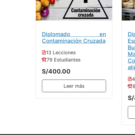
Diplomado en
Di
Contaminación Cruzada
E
Bu
13 Lecciones
Ma
79 Estudiantes
C
al
S/400.00
4
Leer más
8
S/