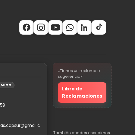
¿Tienes un reclamo o
sugerencia?
ÉMICO
Libro de
Reclamaciones
559
as.capsur@gmail.c
También puedes escribirnos