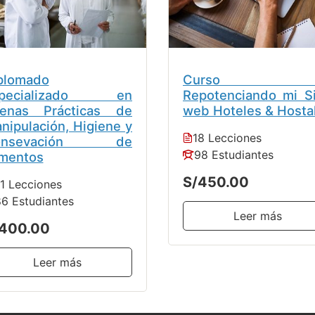
plomado
Curso e
specializado en
Repotenciando mi Si
enas Prácticas de
web Hoteles & Hosta
nipulación, Higiene y
18 Lecciones
onsevación de
98 Estudiantes
imentos
S/450.00
1 Lecciones
6 Estudiantes
Leer más
400.00
Leer más