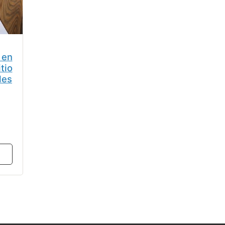
n
tio
les