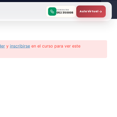
CONSULTAS
Aula Virtual
052 350006
der
y
inscribirse
en el curso para ver este
¿Tienes un reclamo o
sugerencia?
ÉMICO
Libro de