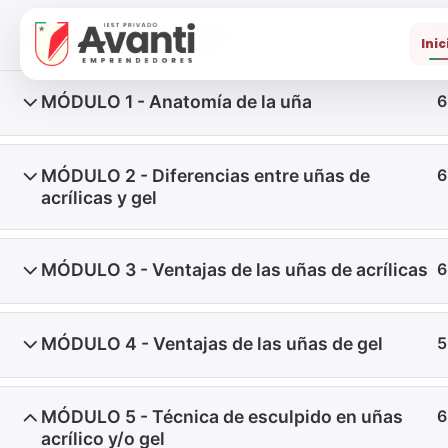
Inic
MÓDULO 1 - Anatomía de la uña
6
Inicio
Cursos
Diplomados
MÓDULO 2 - Diferencias entre uñas de
6
acrílicas y gel
Formación con ética, c
excelencia.
MÓDULO 3 - Ventajas de las uñas de acrílicas
6
MÓDULO 4 - Ventajas de las uñas de gel
5
EXPLORA
Inicio
MÓDULO 5 - Técnica de esculpido en uñas
6
Carreras
acrílico y/o gel