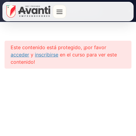
Personalización de ofertas y
Turismo Potenciado por la IA
recomendaciones
Automatización de procesos
Inicio
Cursos
Diplomados
en la industria turística
Este contenido está protegido, ¡por favor
Optimización de la gestión
Formación con ética, calidad y
acceder
y
inscribirse
en el curso para ver este
de inventario y precios
profesionalismo para un futuro de
contenido!
excelencia.
Predicción y análisis de
demanda
Seguridad y prevención de
fraudes en el turismo
¿Tienes un reclamo o sugerencia?
Retos y desafíos de la
Libro de Reclamaciones
implementación de IA en el
turismo