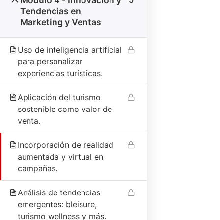
Módulo 4 - Innovación y
5
También puedes escribirnos por WhatsApp para atención
Tendencias en
inmediata.
Marketing y Ventas
EXPLORA
Uso de inteligencia artificial
para personalizar
Inicio
experiencias turísticas.
Carreras
Diplomados
Aplicación del turismo
VALIDA TU CERTIFICADO
sostenible como valor de
venta.
Incorporación de realidad
CONTACTO DIRECTO
aumentada y virtual en
campañas.
ÁREA COMERCIAL
Tel:
Análisis de tendencias
907 815 979
emergentes: bleisure,
052 350 006
turismo wellness y más.