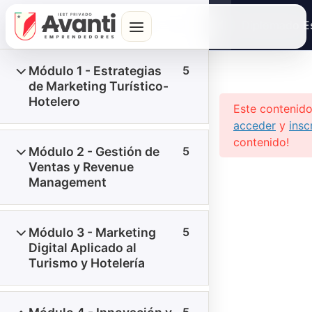
Diplomado Es
marketing y v
hotelero
Inicio
Cursos
Diplomados
Módulo 1 - Estrategias
5
de Marketing Turístico-
Hotelero
Este contenido
Formación con ética, calidad y
acceder
y
insc
profesionalismo para un futuro de
contenido!
excelencia.
Módulo 2 - Gestión de
5
Ventas y Revenue
Management
Módulo 3 - Marketing
5
Digital Aplicado al
¿Tienes un reclamo o sugerencia?
Turismo y Hotelería
Libro de Reclamaciones