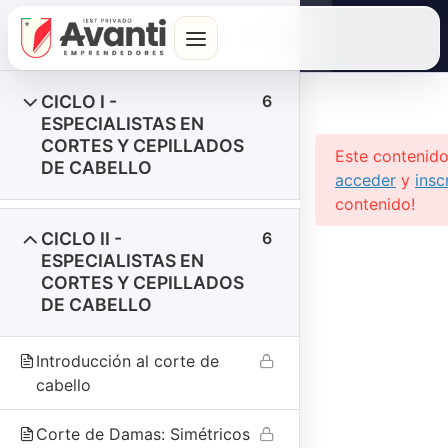
Inicio
Cursos
Carreras Técnicas
CICLO I -
6
ESPECIALISTAS EN
CORTES Y CEPILLADOS
Este contenido
DE CABELLO
Formación con ética, calidad y
acceder
y
insc
profesionalismo para un futuro de
contenido!
excelencia.
CICLO II -
6
ESPECIALISTAS EN
CORTES Y CEPILLADOS
DE CABELLO
Introducción al corte de
¿Tienes un reclamo o sugerencia?
cabello
Libro de Reclamaciones
Corte de Damas: Simétricos