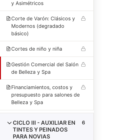
y Asimétricos
También puedes escribirnos por WhatsApp para atención
inmediata.
Corte de Varón: Clásicos y
Modernos (degradado
EXPLORA
básico)
Inicio
Cortes de niño y niña
Carreras
Diplomados
Gestión Comercial del Salón
VALIDA TU CERTIFICADO
de Belleza y Spa
Financiamientos, costos y
CONTACTO DIRECTO
presupuesto para salones de
Belleza y Spa
ÁREA COMERCIAL
Tel:
CICLO III - AUXILIAR EN
6
907 815 979
TINTES Y PEINADOS
052 350 006
PARA NOVIAS