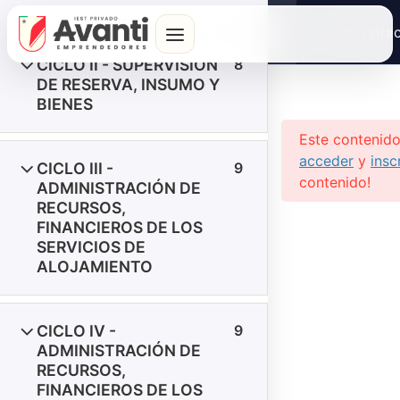
BIENES
Administrac
CICLO II - SUPERVISIÓN
8
DE RESERVA, INSUMO Y
Inicio
Cursos
Carreras Técnicas
BIENES
Este contenido
Formación con ética, calidad y
acceder
y
insc
CICLO III -
9
profesionalismo para un futuro de
contenido!
ADMINISTRACIÓN DE
excelencia.
RECURSOS,
FINANCIEROS DE LOS
SERVICIOS DE
ALOJAMIENTO
¿Tienes un reclamo o sugerencia?
CICLO IV -
9
ADMINISTRACIÓN DE
Libro de Reclamaciones
RECURSOS,
FINANCIEROS DE LOS