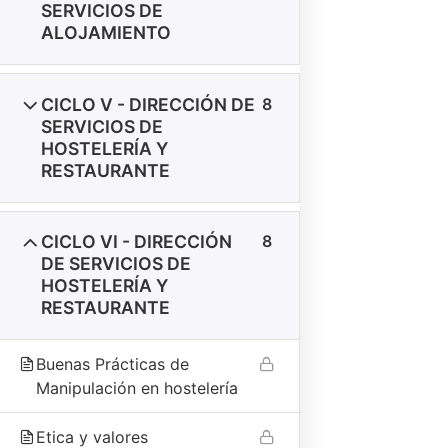
SERVICIOS DE
También puedes escribirnos por WhatsApp para atención
ALOJAMIENTO
inmediata.
EXPLORA
CICLO V - DIRECCIÓN DE
8
Inicio
SERVICIOS DE
HOSTELERÍA Y
Carreras
RESTAURANTE
Diplomados
VALIDA TU CERTIFICADO
CICLO VI - DIRECCIÓN
8
DE SERVICIOS DE
HOSTELERÍA Y
CONTACTO DIRECTO
RESTAURANTE
ÁREA COMERCIAL
Buenas Prácticas de
Tel:
Manipulación en hostelería
907 815 979
052 350 006
Etica y valores