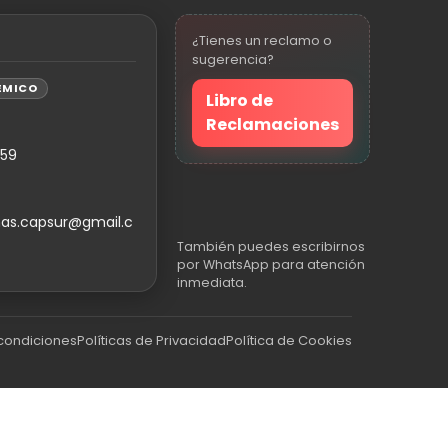
¿Tienes un reclamo o
sugerencia?
ÉMICO
Libro de
Reclamaciones
559
as.capsur@gmail.c
También puedes escribirnos
por WhatsApp para atención
inmediata.
condiciones
Políticas de Privacidad
Política de Cookies