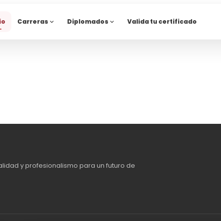
io
Carreras
Diplomados
Valida tu certificado
alidad y profesionalismo para un futuro de