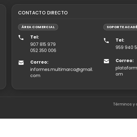
CONTACTO DIRECTO
ÁREA COMERCIAL
SOPORTE ACAD
Tel:
Tel:
907 815 979
959 940 
052 350 006
Correo:
Correo:
plataform
informes.multimarca@gmail.
om
com
Términos y 